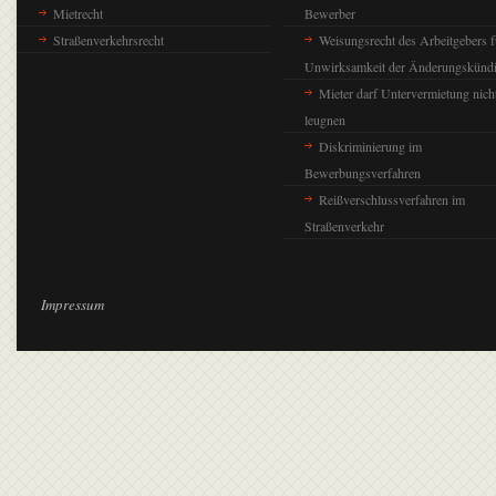
Mietrecht
Bewerber
Straßenverkehrsrecht
Weisungsrecht des Arbeitgebers f
Unwirksamkeit der Änderungskünd
Mieter darf Untervermietung nich
leugnen
Diskriminierung im
Bewerbungsverfahren
Reißverschlussverfahren im
Straßenverkehr
Impressum