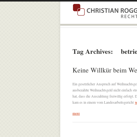
Tag Archives:
betri
Keine Willkür beim We
Ein gesetzlicher Anspruch auf Weihnachtsgel
ausbezahlte Weihnachtsgeld nicht einfach st
hat, dass die Auszahlung freiwillig erfolgt
kam es in einem vom Landesarbeitsgericht
w
more