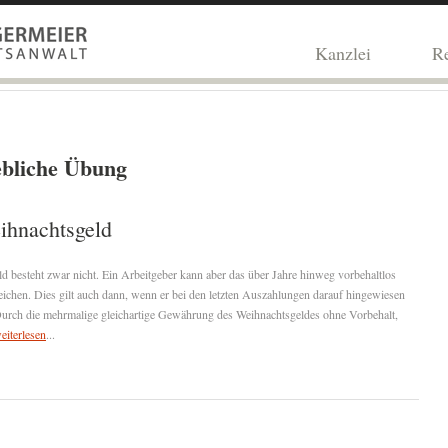
Kanzlei
Re
ebliche Übung
ihnachtsgeld
d besteht zwar nicht. Ein Arbeitgeber kann aber das über Jahre hinweg vorbehaltlos
reichen. Dies gilt auch dann, wenn er bei den letzten Auszahlungen darauf hingewiesen
. Durch die mehrmalige gleichartige Gewährung des Weihnachtsgeldes ohne Vorbehalt,
eiterlesen
...