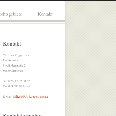
chtsgebiete
Kontakt
Kontakt
Christian Roggermeier
Rechtsanwalt
Sieglindenstraße 2
80639 München
Tel. 089 / 83 92 80 62
Fax 089 / 83 92 86 45
E-Mail:
Office@RA-Roggermeier.de
Kontaktformular: