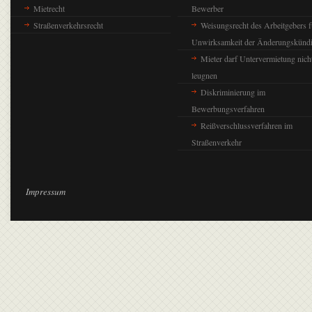
Mietrecht
Bewerber
Straßenverkehrsrecht
Weisungsrecht des Arbeitgebers f
Unwirksamkeit der Änderungskünd
Mieter darf Untervermietung nich
leugnen
Diskriminierung im
Bewerbungsverfahren
Reißverschlussverfahren im
Straßenverkehr
Impressum