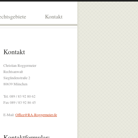
chtsgebiete
Kontakt
Kontakt
Christian Roggermeier
Rechtsanwalt
Sieglindenstraße 2
80639 München
Tel. 089 / 83 92 80 62
Fax 089 / 83 92 86 45
E-Mail:
Office@RA-Roggermeier.de
Kontaktformular: