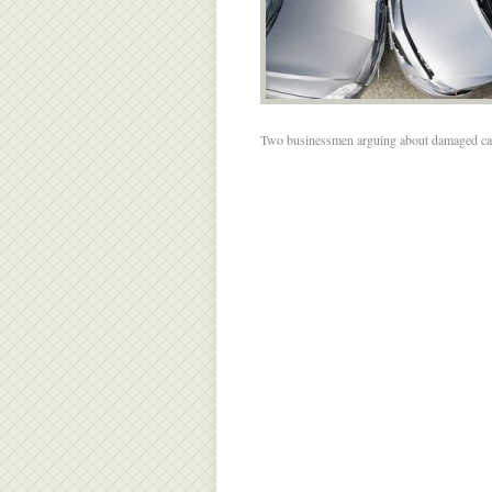
Two businessmen arguing about damaged ca