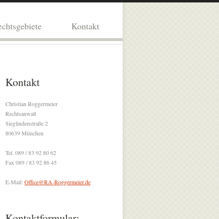
chtsgebiete
Kontakt
Kontakt
Christian Roggermeier
Rechtsanwalt
Sieglindenstraße 2
80639 München
Tel. 089 / 83 92 80 62
Fax 089 / 83 92 86 45
E-Mail:
Office@RA-Roggermeier.de
Kontaktformular: