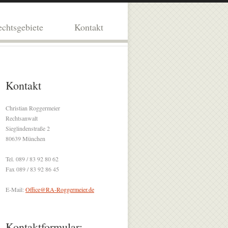
chtsgebiete
Kontakt
Kontakt
Christian Roggermeier
Rechtsanwalt
Sieglindenstraße 2
80639 München
Tel. 089 / 83 92 80 62
Fax 089 / 83 92 86 45
E-Mail:
Office@RA-Roggermeier.de
Kontaktformular: