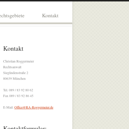
chtsgebiete
Kontakt
Kontakt
Christian Roggermeier
Rechtsanwalt
Sieglindenstraße 2
80639 München
Tel. 089 / 83 92 80 62
Fax 089 / 83 92 86 45
E-Mail:
Office@RA-Roggermeier.de
Kontaktformular: