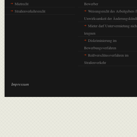
Mietrecht
Bewerber
Straßenverkehrsrecht
Weisungsrecht des Arbeitgebers f
Unwirksamkeit der Änderungskünd
Mieter darf Untervermietung nich
leugnen
Diskriminierung im
Bewerbungsverfahren
Reißverschlussverfahren im
Straßenverkehr
Impressum